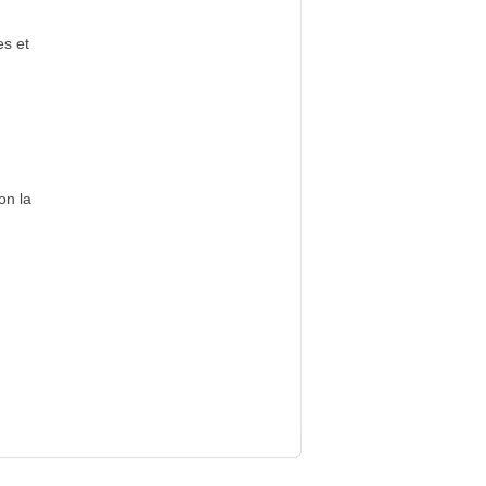
es et
on la