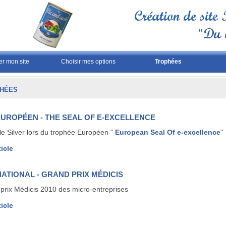
er mon site
Choisir mes options
Trophées
HÉES
 EUROPÉEN - THE SEAL OF E-EXCELLENCE
le Silver lors du trophée Européen "
European Seal Of e-excellence
"
ticle
 NATIONAL - GRAND PRIX MÉDICIS
prix Médicis 2010 des micro-entreprises
ticle