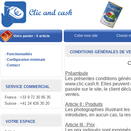
Créer mon site
Choisir 
Votre panier : 0 article
CONDITIONS GÉNÉRALES DE V
-
Fonctionnalités
-
Configuration minimale
C
-
Contact
Préambule
Les présentes conditions général
www.clic-cash.fr. Elles peuven
SERVICE COMMERCIAL
passée sur le site, le client dé
ventes.
France : +33 9 72 30 85 35
Suisse : +41 24 426 30 20
Article II : Produits
Les photographies illustrant les
introduites, en aucun cas, la re
VOTRE ESPACE
Article III : Prix
Les prix indiqués sont exprimés 