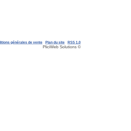
itions générales de vente
Plan du site
RSS 1.0
PliciWeb Solutions ©