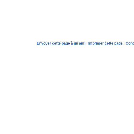
Envoyer cette page à un ami
Imprimer cette page
Cond