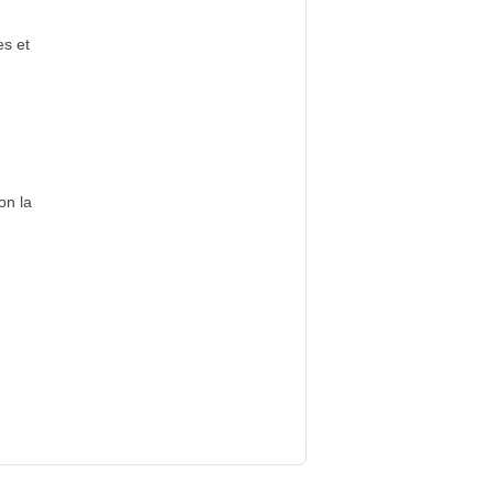
es et
on la