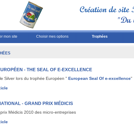
er mon site
Choisir mes options
Trophées
HÉES
 EUROPÉEN - THE SEAL OF E-EXCELLENCE
le Silver lors du trophée Européen "
European Seal Of e-excellence
"
ticle
 NATIONAL - GRAND PRIX MÉDICIS
prix Médicis 2010 des micro-entreprises
ticle