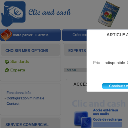
ARTICLE 
Créer mon site
Choisir 
Votre panier : 0 article
CHOISIR MES OPTIONS
EXPERTS
standards
Prix :
Indisponible
experts
ACCÈS EXTÉRIEUR AUX
continuer 
MAILS
-
Fonctionnalités
-
Configuration minimale
-
Contact
SERVICE COMMERCIAL